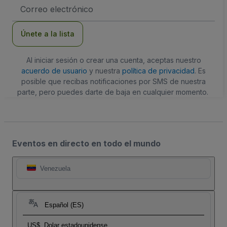
Dirección
de
correo
electrónico
Únete a la lista
Al iniciar sesión o crear una cuenta, aceptas nuestro
acuerdo de usuario
y nuestra
política de privacidad
. Es
posible que recibas notificaciones por SMS de nuestra
parte, pero puedes darte de baja en cualquier momento.
Eventos en directo en todo el mundo
Venezuela
Español (ES)
US$
Dolar estadounidense