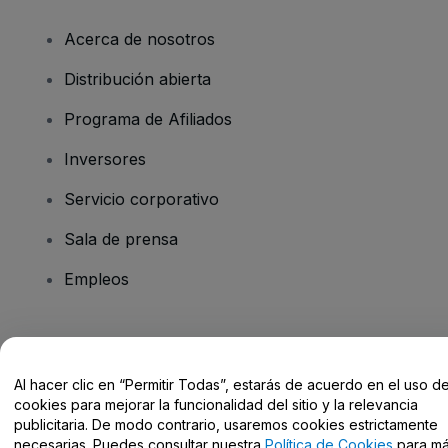
Acerca de nosotros
Distribución abierta
Programa de Afiliados
Inversores
Servicio corporativo
Sala de prensa
Empleos
¿Tienes alguna pregunta?
Al hacer clic en “Permitir Todas”, estarás de acuerdo en el uso d
Centro de Ayuda / Contacto
cookies para mejorar la funcionalidad del sitio y la relevancia
publicitaria. De modo contrario, usaremos cookies estrictamente
necesarias. Puedes consultar nuestra
Política de Cookies
para m