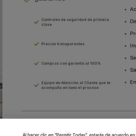
Ac
Controles de seguridad de primera
Di
clase
Pr
Precios transparentes
In
Se
Compras con garantía al 100%
Sa
Em
Equipo de Atención al Cliente que te
acompaña en todo el proceso
Derechos reservados © viagogo GmbH 2026
Datos de la Emp
El uso de este sitio web constituye la aceptación de los
Términ
Al hacer clic en “Permitir Todas”, estarás de acuerdo en