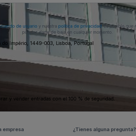
acuerdo de usuario
y nuestra
política de privacidad
. Es posible que
puedes darte de baja en cualquier momento.
 do Império, 1449-003, Lisboa, Portugal
ar y vender entradas con el 100 % de seguridad.
a empresa
¿Tienes alguna pregunta?