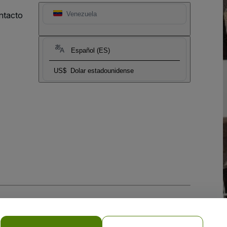
ntacto
Venezuela
Español (ES)
US$
Dolar estadounidense
 la
Política de Privacidad para Móviles