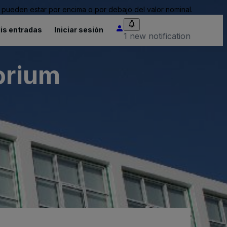
pueden estar por encima o por debajo del valor nominal.
is entradas
Iniciar sesión
1 new notification
orium