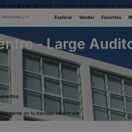
as más grande del mundo. Los precios de las entradas de reventa 
Explorar
Vender
Favoritos
M
entre - Large Audit
s eventos.
rectamente en tu bandeja de entrada