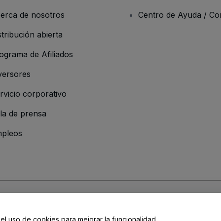
erca de nosotros
Centro de Ayuda / Co
stribución abierta
ograma de Afiliados
versores
rvicio corporativo
la de prensa
pleos
resa
os y Condiciones
, de la
Política de Privacidad
, de la
Política de Cookies
y de
 el uso de cookies para mejorar la funcionalidad