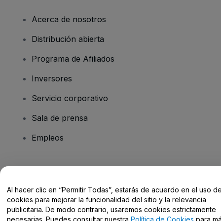
Acerca de nosotros
Distribución abierta
Programa de Afiliados
Inversores
Servicio corporativo
Sala de prensa
Empleos
¿Tienes alguna pregunta?
Al hacer clic en “Permitir Todas”, estarás de acuerdo en el uso d
Centro de Ayuda / Contacto
cookies para mejorar la funcionalidad del sitio y la relevancia
publicitaria. De modo contrario, usaremos cookies estrictamente
necesarias. Puedes consultar nuestra
Política de Cookies
para m