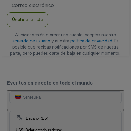
Dirección
de
correo
electrónico
Únete a la lista
Al iniciar sesión o crear una cuenta, aceptas nuestro
acuerdo de usuario
y nuestra
política de privacidad
. Es
posible que recibas notificaciones por SMS de nuestra
parte, pero puedes darte de baja en cualquier momento.
Eventos en directo en todo el mundo
Venezuela
Español (ES)
US$
Dolar estadounidense