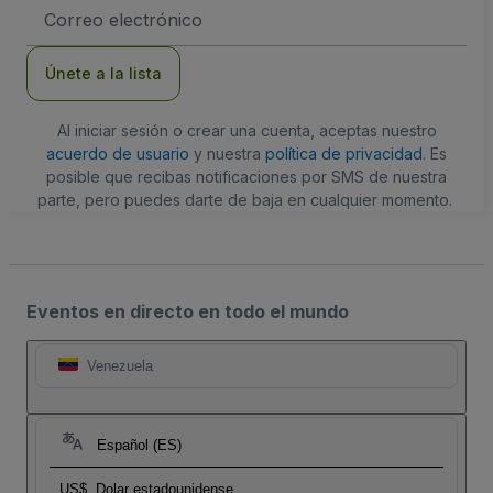
Dirección
de
correo
electrónico
Únete a la lista
Al iniciar sesión o crear una cuenta, aceptas nuestro
acuerdo de usuario
y nuestra
política de privacidad
. Es
posible que recibas notificaciones por SMS de nuestra
parte, pero puedes darte de baja en cualquier momento.
Eventos en directo en todo el mundo
Venezuela
Español (ES)
US$
Dolar estadounidense