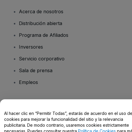
Acerca de nosotros
Distribución abierta
Programa de Afiliados
Inversores
Servicio corporativo
Sala de prensa
Empleos
¿Tienes alguna pregunta?
Al hacer clic en “Permitir Todas”, estarás de acuerdo en el uso d
Centro de Ayuda / Contacto
cookies para mejorar la funcionalidad del sitio y la relevancia
publicitaria. De modo contrario, usaremos cookies estrictamente
necesarias. Puedes consultar nuestra
Política de Cookies
para m