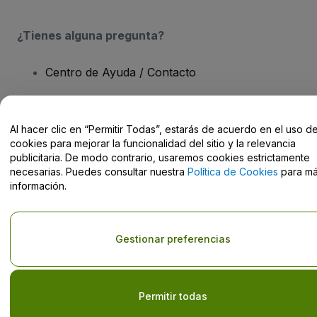
¿Tienes alguna pregunta?
Centro de Ayuda / Contacto
Al hacer clic en “Permitir Todas”, estarás de acuerdo en el uso d
cookies para mejorar la funcionalidad del sitio y la relevancia
Derechos reservados © viagogo GmbH 2026
Datos de la Empresa
publicitaria. De modo contrario, usaremos cookies estrictamente
El uso de este sitio web constituye la aceptación de los
Términos y
necesarias. Puedes consultar nuestra
Política de Cookies
para m
Condiciones
, de la
Política de Privacidad
, de la
Política de Cookies
información.
y de la
Política de Privacidad para Móviles
No compartir mi información personal ni tus opciones de
privacidad
Gestionar preferencias
Permitir todas