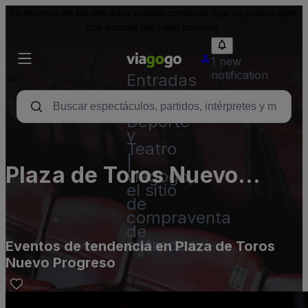
La reventa de las entradas puede conllevar que su precio esté
por encima del valor nominal.
1 new
notification
Entradas
para
Conciertos,
Deporte
y
Teatro
|
Plaza de Toros Nuevo
viagogo,
el sitio
Progreso
de
compraventa
de
entradas
Eventos de tendencia en Plaza de Toros
Nuevo Progreso