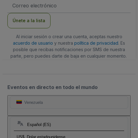
Dirección
de
correo
electrónico
Únete a la lista
Al iniciar sesión o crear una cuenta, aceptas nuestro
acuerdo de usuario
y nuestra
política de privacidad
. Es
posible que recibas notificaciones por SMS de nuestra
parte, pero puedes darte de baja en cualquier momento.
Eventos en directo en todo el mundo
Venezuela
Español (ES)
US$
Dolar estadounidense