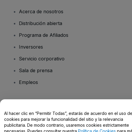
Acerca de nosotros
Distribución abierta
Programa de Afiliados
Inversores
Servicio corporativo
Sala de prensa
Empleos
¿Tienes alguna pregunta?
Al hacer clic en “Permitir Todas”, estarás de acuerdo en el uso d
Centro de Ayuda / Contacto
cookies para mejorar la funcionalidad del sitio y la relevancia
publicitaria. De modo contrario, usaremos cookies estrictamente
necesarias. Puedes consultar nuestra
Política de Cookies
para m