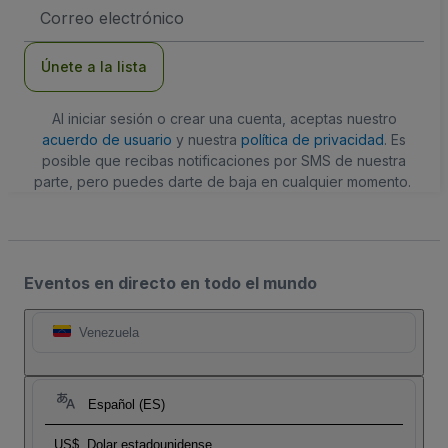
Dirección
de
correo
electrónico
Únete a la lista
Al iniciar sesión o crear una cuenta, aceptas nuestro
acuerdo de usuario
y nuestra
política de privacidad
. Es
posible que recibas notificaciones por SMS de nuestra
parte, pero puedes darte de baja en cualquier momento.
Eventos en directo en todo el mundo
Venezuela
Español (ES)
US$
Dolar estadounidense