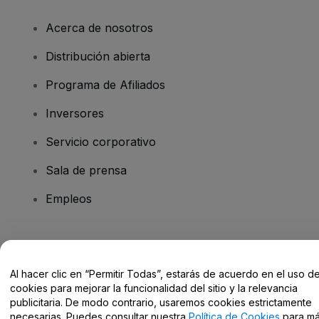
Acerca de nosotros
Distribución abierta
Programa de Afiliados
Inversores
Servicio corporativo
Sala de prensa
Empleos
¿Tienes alguna pregunta?
Al hacer clic en “Permitir Todas”, estarás de acuerdo en el uso d
Centro de Ayuda / Contacto
cookies para mejorar la funcionalidad del sitio y la relevancia
publicitaria. De modo contrario, usaremos cookies estrictamente
necesarias. Puedes consultar nuestra
Política de Cookies
para m