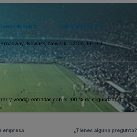
acuerdo de usuario
y nuestra
política de privacidad
. Es posible que
puedes darte de baja en cualquier momento.
 Broadway, Newark, Newark, 07104, EE.UU.
ar y vender entradas con el 100 % de seguridad.
a empresa
¿Tienes alguna pregunta?