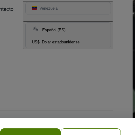
ntacto
Venezuela
Español (ES)
US$
Dolar estadounidense
 la
Política de Privacidad para Móviles