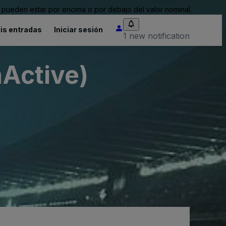
pueden estar por encima o por debajo del valor nominal.
is entradas
Iniciar sesión
1 new notification
nActive)