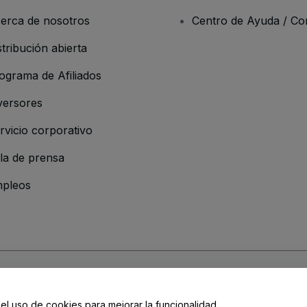
erca de nosotros
Centro de Ayuda / Co
stribución abierta
ograma de Afiliados
versores
rvicio corporativo
la de prensa
pleos
resa
os y Condiciones
, de la
Política de Privacidad
, de la
Política de Cookies
y de
 el uso de cookies para mejorar la funcionalidad