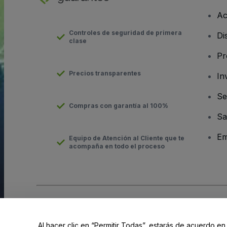
Ac
Controles de seguridad de primera
Di
clase
Pr
Precios transparentes
In
Se
Compras con garantía al 100%
Sa
Em
Equipo de Atención al Cliente que te
acompaña en todo el proceso
Derechos reservados © viagogo GmbH 2026
Datos de la Emp
El uso de este sitio web constituye la aceptación de los
Términ
Al hacer clic en “Permitir Todas”, estarás de acuerdo en