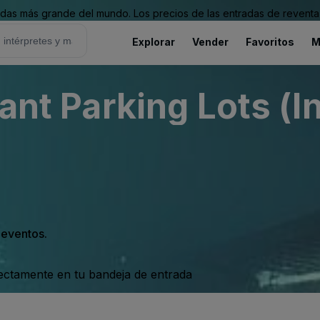
as más grande del mundo. Los precios de las entradas de reventa 
Explorar
Vender
Favoritos
M
rant Parking Lots (I
s eventos.
rectamente en tu bandeja de entrada