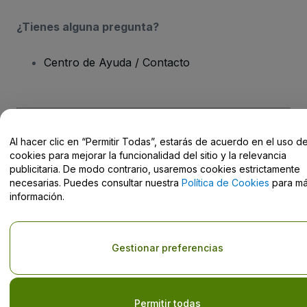
¿Tienes alguna pregunta?
Centro de Ayuda / Contacto
Al hacer clic en “Permitir Todas”, estarás de acuerdo en el uso d
Derechos reservados © viagogo GmbH 2026
Datos de la Empresa
El uso de este sitio web constituye la aceptación de los
Términos y
cookies para mejorar la funcionalidad del sitio y la relevancia
Condiciones
, de la
Política de Privacidad
, de la
Política de Cookies
publicitaria. De modo contrario, usaremos cookies estrictamente
y de la
Política de Privacidad para Móviles
necesarias. Puedes consultar nuestra
Política de Cookies
para m
No compartir mi información personal ni tus opciones de
información.
privacidad
Gestionar preferencias
Permitir todas