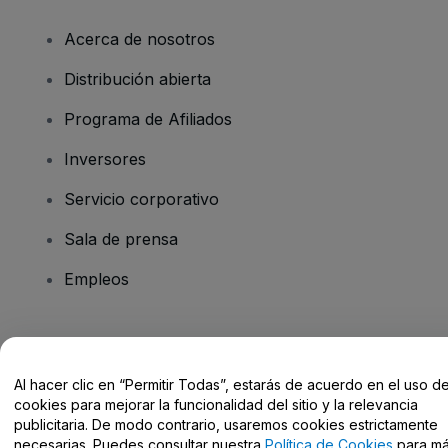
Acerca de nosotros
Distribución abierta
Programa de Afiliados
Inversores
Servicio corporativo
Sala de prensa
Empleos
¿Tienes alguna pregunta?
Al hacer clic en “Permitir Todas”, estarás de acuerdo en el uso d
Centro de Ayuda / Contacto
cookies para mejorar la funcionalidad del sitio y la relevancia
publicitaria. De modo contrario, usaremos cookies estrictamente
necesarias. Puedes consultar nuestra
Política de Cookies
para m