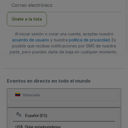
Dirección
de
correo
electrónico
Únete a la lista
Al iniciar sesión o crear una cuenta, aceptas nuestro
acuerdo de usuario
y nuestra
política de privacidad
. Es
posible que recibas notificaciones por SMS de nuestra
parte, pero puedes darte de baja en cualquier momento.
Eventos en directo en todo el mundo
Venezuela
Español (ES)
US$
Dolar estadounidense