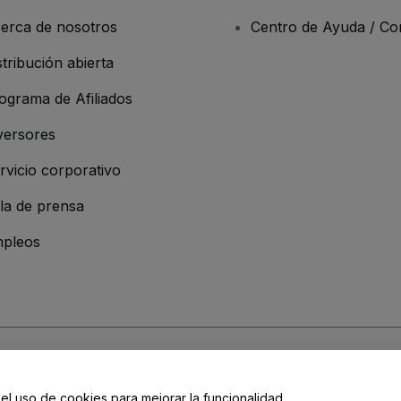
erca de nosotros
Centro de Ayuda / Co
stribución abierta
ograma de Afiliados
versores
rvicio corporativo
la de prensa
pleos
resa
os y Condiciones
, de la
Política de Privacidad
, de la
Política de Cookies
y de
 el uso de cookies para mejorar la funcionalidad