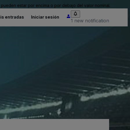
pueden estar por encima o por debajo del valor nominal.
is entradas
Iniciar sesión
1 new notification