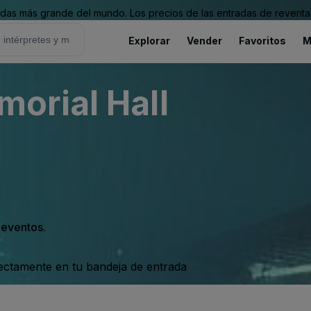
as más grande del mundo. Los precios de las entradas de reventa 
Explorar
Vender
Favoritos
M
orial Hall
s eventos.
rectamente en tu bandeja de entrada