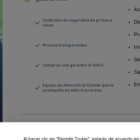
Ac
Controles de seguridad de primera
Di
clase
Pr
Precios transparentes
In
Se
Compras con garantía al 100%
Sa
Em
Equipo de Atención al Cliente que te
acompaña en todo el proceso
Derechos reservados © viagogo GmbH 2026
Datos de la Emp
El uso de este sitio web constituye la aceptación de los
Términ
Al hacer clic en “Permitir Todas”, estarás de acuerdo en