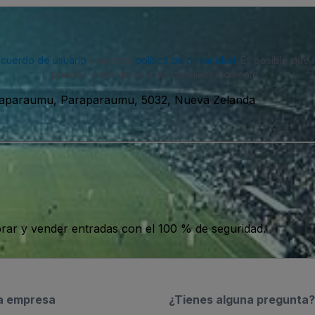
acuerdo de usuario
y nuestra
política de privacidad
. Es posible que
puedes darte de baja en cualquier momento.
raparaumu, Paraparaumu, 5032, Nueva Zelanda
ar y vender entradas con el 100 % de seguridad.
a empresa
¿Tienes alguna pregunta?