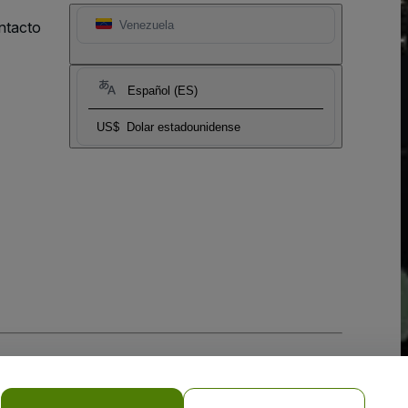
ntacto
Venezuela
Español (ES)
US$
Dolar estadounidense
 la
Política de Privacidad para Móviles