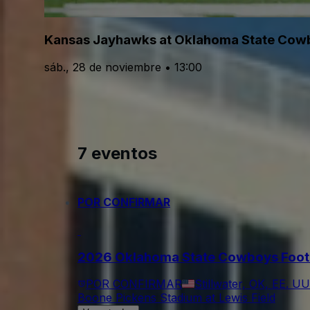
Kansas Jayhawks at Oklahoma State Cowb
sáb., 28 de noviembre • 13:00
7 eventos
POR CONFIRMAR
2026 Oklahoma State Cowboys Footba
POR CONFIRMAR
Stillwater, OK, EE. UU
Boone Pickens Stadium at Lewis Field