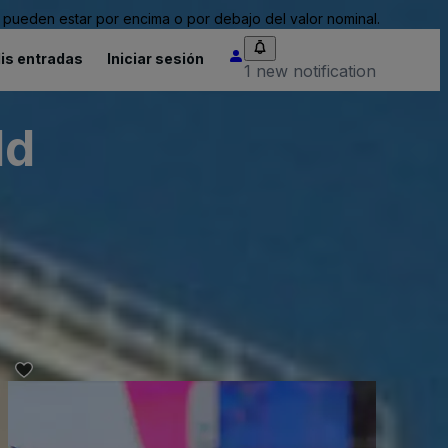
pueden estar por encima o por debajo del valor nominal.
is entradas
Iniciar sesión
1 new notification
ld