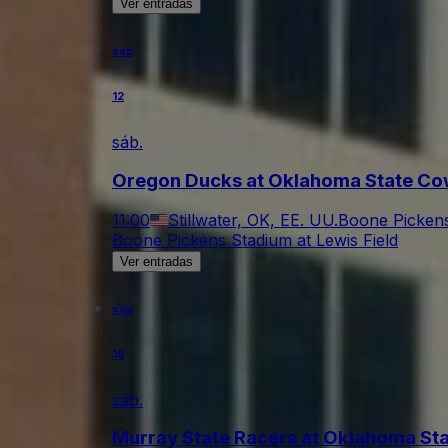
Ver entradas
sep
12
sáb.
Oregon Ducks at Oklahoma State Co
11:00
Stillwater, OK, EE. UU.
Boone Pickens
Boone Pickens Stadium at Lewis Field
Ver entradas
sep
19
sáb.
Murray State Racers at Oklahoma St