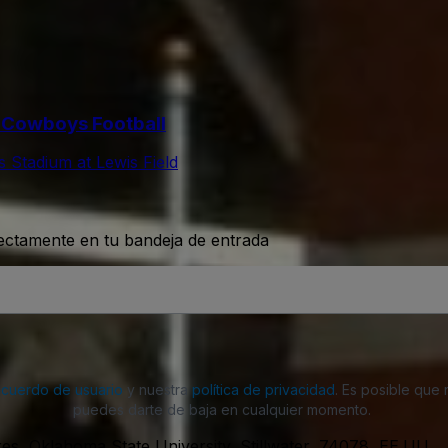
 Cowboys Football
 Stadium at Lewis Field
rectamente en tu bandeja de entrada
acuerdo de usuario
y nuestra
política de privacidad
. Es posible que
puedes darte de baja en cualquier momento.
es, Oklahoma State University, Stillwater, 74078, EE.UU.