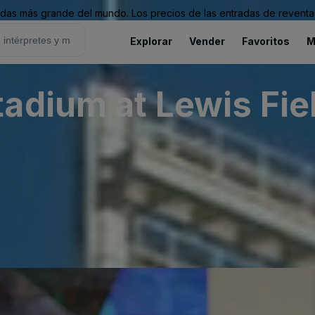
as más grande del mundo. Los precios de las entradas de reventa 
Explorar
Vender
Favoritos
M
adium at Lewis Fie