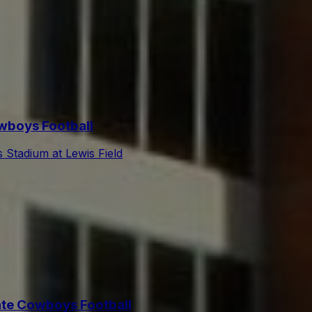
wboys Football
 Stadium at Lewis Field
ate Cowboys Football