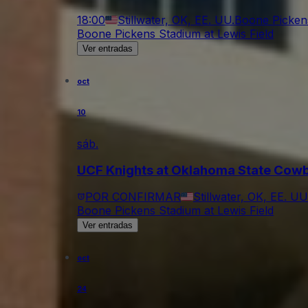
18:00
Stillwater, OK, EE. UU.
Boone Pickens
Boone Pickens Stadium at Lewis Field
Ver entradas
oct
10
sáb.
UCF Knights at Oklahoma State Cowb
POR CONFIRMAR
Stillwater, OK, EE. UU
Boone Pickens Stadium at Lewis Field
Ver entradas
oct
24