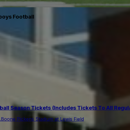
oys Football
ll Season Tickets (Includes Tickets To All Reg
.
Boone Pickens Stadium at Lewis Field