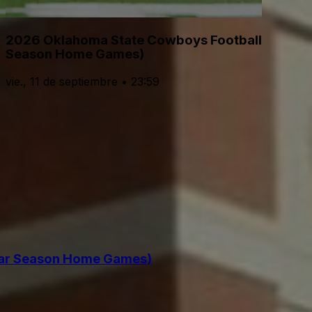
2026 Oklahoma State Cowboys Football Season Ti
Season Home Games)
vie., 11 de septiembre • 23:59
ular Season Home Games)