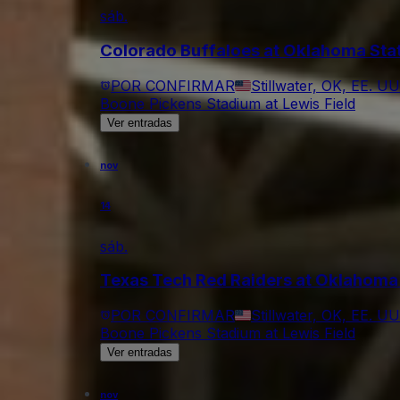
sáb.
Colorado Buffaloes at Oklahoma Sta
POR CONFIRMAR
Stillwater, OK, EE. UU
Boone Pickens Stadium at Lewis Field
Ver entradas
nov
14
sáb.
Texas Tech Red Raiders at Oklahoma
POR CONFIRMAR
Stillwater, OK, EE. UU
Boone Pickens Stadium at Lewis Field
Ver entradas
nov