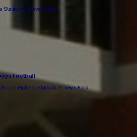
 Stadium at Lewis Field
oys Football
.
Boone Pickens Stadium at Lewis Field