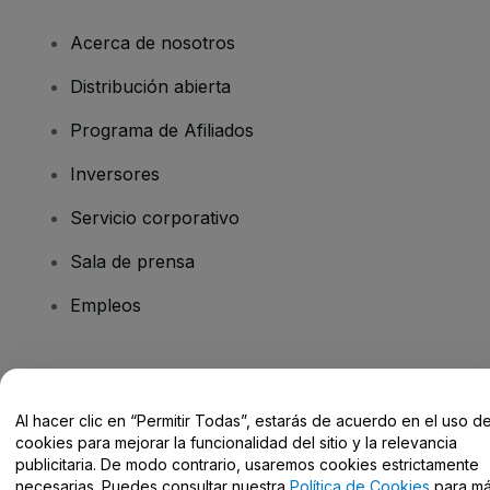
Acerca de nosotros
Distribución abierta
Programa de Afiliados
Inversores
Servicio corporativo
Sala de prensa
Empleos
¿Tienes alguna pregunta?
Al hacer clic en “Permitir Todas”, estarás de acuerdo en el uso d
Centro de Ayuda / Contacto
cookies para mejorar la funcionalidad del sitio y la relevancia
publicitaria. De modo contrario, usaremos cookies estrictamente
necesarias. Puedes consultar nuestra
Política de Cookies
para m