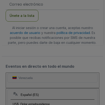
Dirección
de
correo
electrónico
Únete a la lista
Al iniciar sesión o crear una cuenta, aceptas nuestro
acuerdo de usuario
y nuestra
política de privacidad
. Es
posible que recibas notificaciones por SMS de nuestra
parte, pero puedes darte de baja en cualquier momento.
Eventos en directo en todo el mundo
Venezuela
Español (ES)
US$
Dolar estadounidense