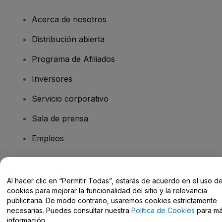
Acerca de nosotros
Distribución abierta
Programa de Afiliados
Inversores
Servicio corporativo
Sala de prensa
Empleos
¿Tienes alguna pregunta?
Al hacer clic en “Permitir Todas”, estarás de acuerdo en el uso d
cookies para mejorar la funcionalidad del sitio y la relevancia
Centro de Ayuda / Contacto
publicitaria. De modo contrario, usaremos cookies estrictamente
necesarias. Puedes consultar nuestra
Política de Cookies
para m
información.