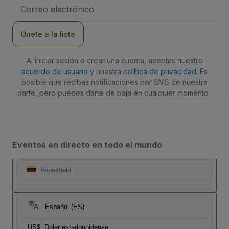
Dirección
de
correo
electrónico
Únete a la lista
Al iniciar sesión o crear una cuenta, aceptas nuestro
acuerdo de usuario
y nuestra
política de privacidad
. Es
posible que recibas notificaciones por SMS de nuestra
parte, pero puedes darte de baja en cualquier momento.
Eventos en directo en todo el mundo
Venezuela
Español (ES)
US$
Dolar estadounidense