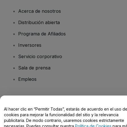
Acerca de nosotros
Distribución abierta
Programa de Afiliados
Inversores
Servicio corporativo
Sala de prensa
Empleos
¿Tienes alguna pregunta?
Al hacer clic en “Permitir Todas”, estarás de acuerdo en el uso d
Centro de Ayuda / Contacto
cookies para mejorar la funcionalidad del sitio y la relevancia
publicitaria. De modo contrario, usaremos cookies estrictamente
necesarias. Puedes consultar nuestra
Política de Cookies
para m