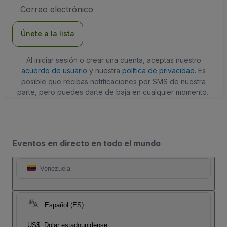
Dirección
de
correo
electrónico
Únete a la lista
Al iniciar sesión o crear una cuenta, aceptas nuestro
acuerdo de usuario
y nuestra
política de privacidad
. Es
posible que recibas notificaciones por SMS de nuestra
parte, pero puedes darte de baja en cualquier momento.
Eventos en directo en todo el mundo
Venezuela
Español (ES)
US$
Dolar estadounidense