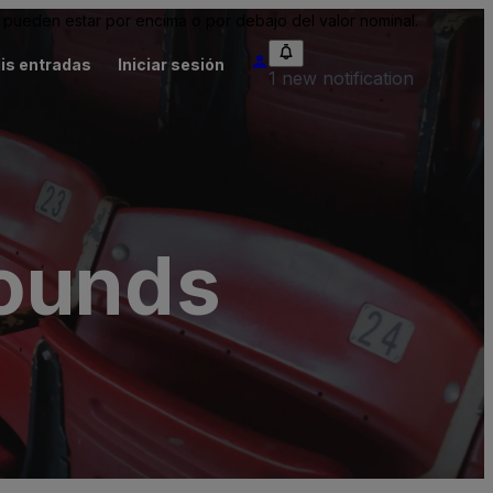
pueden estar por encima o por debajo del valor nominal.
is entradas
Iniciar sesión
1 new notification
rounds