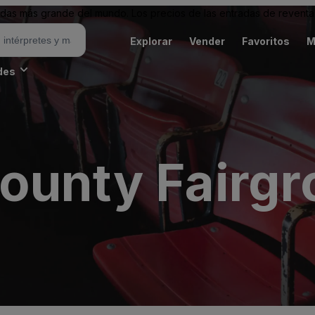
as más grande del mundo. Los precios de las entradas de reventa 
Explorar
Vender
Favoritos
M
des
ounty Fairg