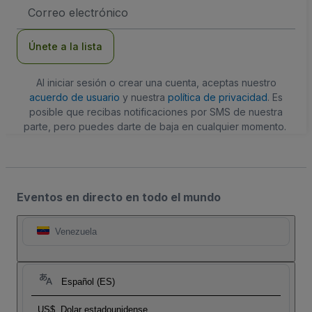
Dirección
de
correo
electrónico
Únete a la lista
Al iniciar sesión o crear una cuenta, aceptas nuestro
acuerdo de usuario
y nuestra
política de privacidad
. Es
posible que recibas notificaciones por SMS de nuestra
parte, pero puedes darte de baja en cualquier momento.
Eventos en directo en todo el mundo
Venezuela
Español (ES)
US$
Dolar estadounidense