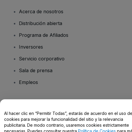
Acerca de nosotros
Distribución abierta
Programa de Afiliados
Inversores
Servicio corporativo
Sala de prensa
Empleos
¿Tienes alguna pregunta?
Al hacer clic en “Permitir Todas”, estarás de acuerdo en el uso d
Centro de Ayuda / Contacto
cookies para mejorar la funcionalidad del sitio y la relevancia
publicitaria. De modo contrario, usaremos cookies estrictamente
necesarias. Puedes consultar nuestra
Política de Cookies
para m