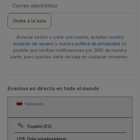
Dirección
de
correo
electrónico
Únete a la lista
Al iniciar sesión o crear una cuenta, aceptas nuestro
acuerdo de usuario
y nuestra
política de privacidad
. Es
posible que recibas notificaciones por SMS de nuestra
parte, pero puedes darte de baja en cualquier momento.
Eventos en directo en todo el mundo
Venezuela
Español (ES)
US$
Dolar estadounidense