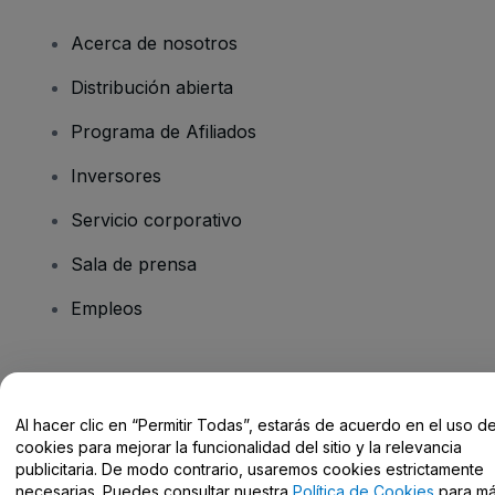
Acerca de nosotros
Distribución abierta
Programa de Afiliados
Inversores
Servicio corporativo
Sala de prensa
Empleos
¿Tienes alguna pregunta?
Al hacer clic en “Permitir Todas”, estarás de acuerdo en el uso d
Centro de Ayuda / Contacto
cookies para mejorar la funcionalidad del sitio y la relevancia
publicitaria. De modo contrario, usaremos cookies estrictamente
necesarias. Puedes consultar nuestra
Política de Cookies
para m