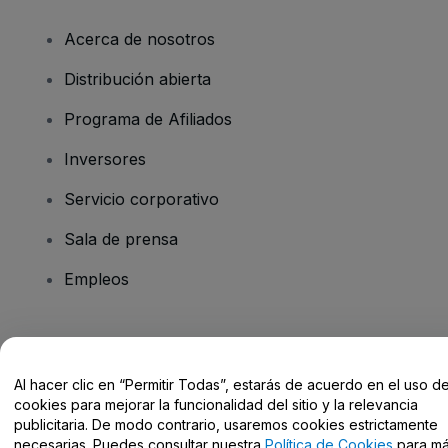
Acerca de nosotros
Distribución abierta
Programa de Afiliados
Inversores
Servicio corporativo
Sala de prensa
Empleos
¿Tienes alguna pregunta?
Al hacer clic en “Permitir Todas”, estarás de acuerdo en el uso d
Centro de Ayuda / Contacto
cookies para mejorar la funcionalidad del sitio y la relevancia
publicitaria. De modo contrario, usaremos cookies estrictamente
necesarias. Puedes consultar nuestra
Política de Cookies
para m