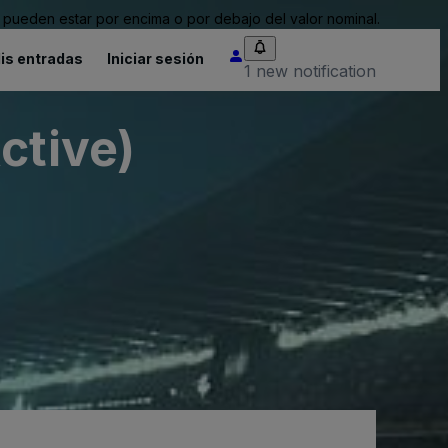
pueden estar por encima o por debajo del valor nominal.
is entradas
Iniciar sesión
1 new notification
ctive)