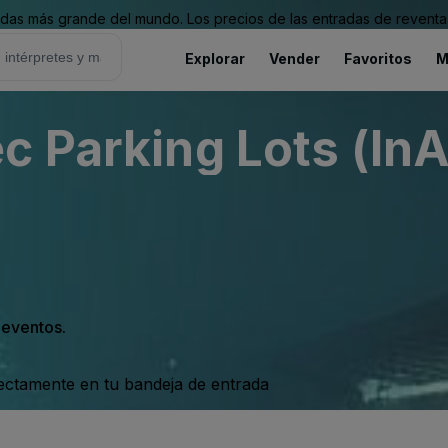
as más grande del mundo. Los precios de las entradas de reventa 
Explorar
Vender
Favoritos
M
c Parking Lots (InA
s eventos.
rectamente en tu bandeja de entrada