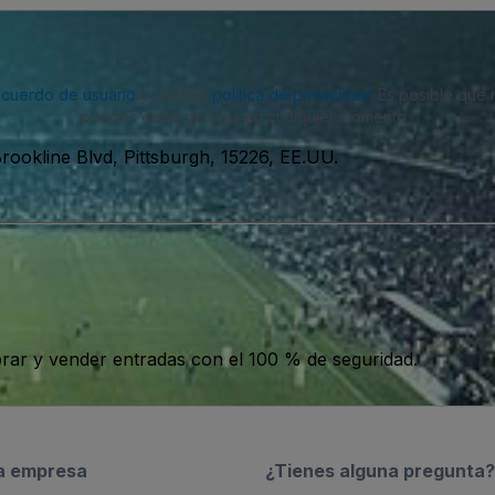
acuerdo de usuario
y nuestra
política de privacidad
. Es posible que
puedes darte de baja en cualquier momento.
rookline Blvd, Pittsburgh, 15226, EE.UU.
ar y vender entradas con el 100 % de seguridad.
a empresa
¿Tienes alguna pregunta?