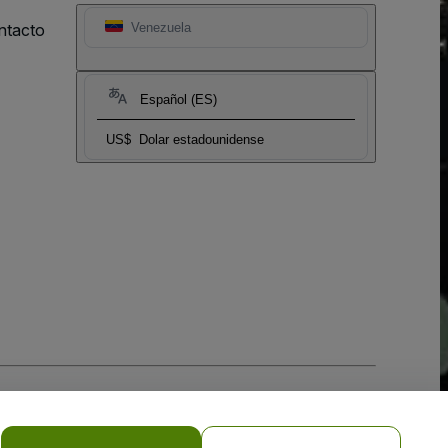
ntacto
Venezuela
Español (ES)
US$
Dolar estadounidense
 la
Política de Privacidad para Móviles