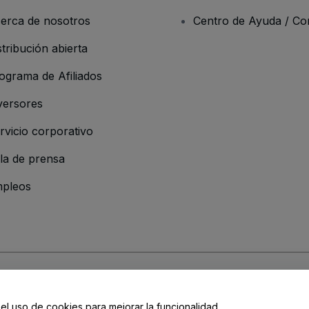
erca de nosotros
Centro de Ayuda / Co
stribución abierta
ograma de Afiliados
versores
rvicio corporativo
la de prensa
pleos
resa
os y Condiciones
, de la
Política de Privacidad
, de la
Política de Cookies
y de
 el uso de cookies para mejorar la funcionalidad