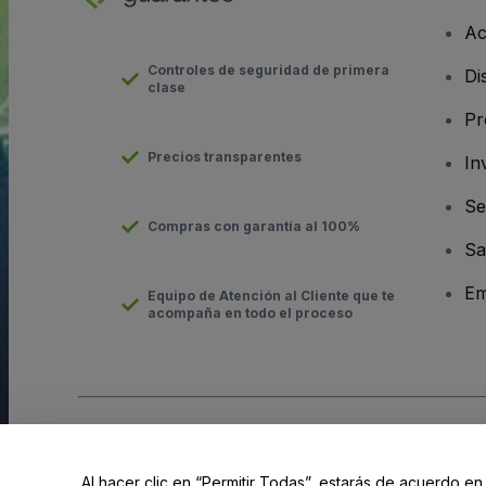
Ac
Controles de seguridad de primera
Di
clase
Pr
Precios transparentes
In
Se
Compras con garantía al 100%
Sa
Em
Equipo de Atención al Cliente que te
acompaña en todo el proceso
Derechos reservados © viagogo GmbH 2026
Datos de la Emp
El uso de este sitio web constituye la aceptación de los
Términ
Al hacer clic en “Permitir Todas”, estarás de acuerdo en