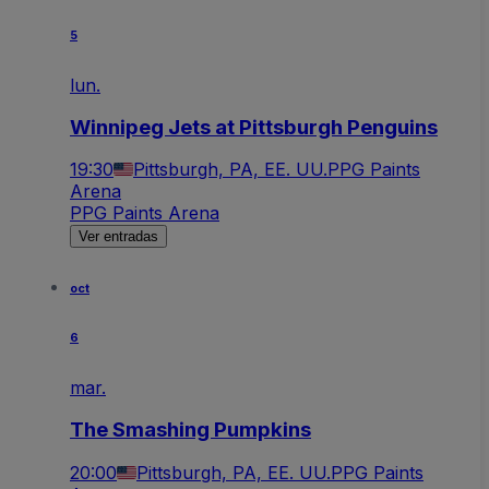
5
lun.
Winnipeg Jets at Pittsburgh Penguins
19:30
Pittsburgh, PA, EE. UU.
PPG Paints
Arena
PPG Paints Arena
Ver entradas
oct
6
mar.
The Smashing Pumpkins
20:00
Pittsburgh, PA, EE. UU.
PPG Paints