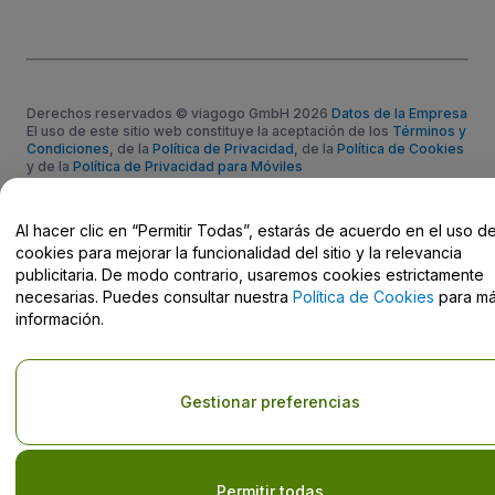
Derechos reservados © viagogo GmbH 2026
Datos de la Empresa
El uso de este sitio web constituye la aceptación de los
Términos y
Condiciones
, de la
Política de Privacidad
, de la
Política de Cookies
y de la
Política de Privacidad para Móviles
No compartir mi información personal ni tus opciones de
privacidad
Al hacer clic en “Permitir Todas”, estarás de acuerdo en el uso d
cookies para mejorar la funcionalidad del sitio y la relevancia
publicitaria. De modo contrario, usaremos cookies estrictamente
necesarias. Puedes consultar nuestra
Política de Cookies
para m
información.
Gestionar preferencias
Permitir todas