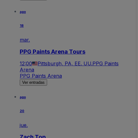
ago
18
mar.
PPG Paints Arena Tours
12:00
Pittsburgh, PA, EE. UU.
PPG Paints
Arena
PPG Paints Arena
Ver entradas
ago
20
jue.
Zach Top