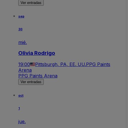
Ver entradas
sep
30
mié.
Olivia Rodrigo
19:00
Pittsburgh, PA, EE. UU.
PPG Paints
Arena
PPG Paints Arena
Ver entradas
oct
1
jue.