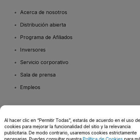
Acerca de nosotros
Distribución abierta
Programa de Afiliados
Inversores
Servicio corporativo
Sala de prensa
Empleos
¿Tienes alguna pregunta?
Al hacer clic en “Permitir Todas”, estarás de acuerdo en el uso d
Centro de Ayuda / Contacto
cookies para mejorar la funcionalidad del sitio y la relevancia
publicitaria. De modo contrario, usaremos cookies estrictamente
necesarias. Puedes consultar nuestra
Política de Cookies
para m