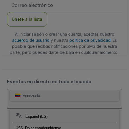
Dirección
de
correo
electrónico
Únete a la lista
Al iniciar sesión o crear una cuenta, aceptas nuestro
acuerdo de usuario
y nuestra
política de privacidad
. Es
posible que recibas notificaciones por SMS de nuestra
parte, pero puedes darte de baja en cualquier momento.
Eventos en directo en todo el mundo
Venezuela
Español (ES)
US$
Dolar estadounidense