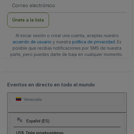
Dirección
de
correo
electrónico
Únete a la lista
Al iniciar sesión o crear una cuenta, aceptas nuestro
acuerdo de usuario
y nuestra
política de privacidad
. Es
posible que recibas notificaciones por SMS de nuestra
parte, pero puedes darte de baja en cualquier momento.
Eventos en directo en todo el mundo
Venezuela
Español (ES)
US$
Dolar estadounidense