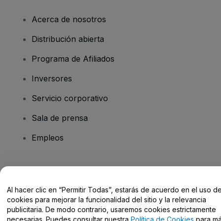
Acerca de nosotros
Distribución abierta
Programa de Afiliados
Inversores
Servicio corporativo
Sala de prensa
Empleos
¿Tienes alguna pregunta?
Al hacer clic en “Permitir Todas”, estarás de acuerdo en el uso d
Centro de Ayuda / Contacto
cookies para mejorar la funcionalidad del sitio y la relevancia
publicitaria. De modo contrario, usaremos cookies estrictamente
necesarias. Puedes consultar nuestra
Política de Cookies
para m