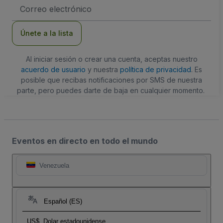
Dirección
de
correo
electrónico
Únete a la lista
Al iniciar sesión o crear una cuenta, aceptas nuestro
acuerdo de usuario
y nuestra
política de privacidad
. Es
posible que recibas notificaciones por SMS de nuestra
parte, pero puedes darte de baja en cualquier momento.
Eventos en directo en todo el mundo
Venezuela
Español (ES)
US$
Dolar estadounidense