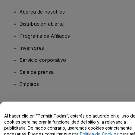
Acerca de nosotros
Distribución abierta
Programa de Afiliados
Inversores
Servicio corporativo
Sala de prensa
Empleos
¿Tienes alguna pregunta?
Al hacer clic en “Permitir Todas”, estarás de acuerdo en el uso d
Centro de Ayuda / Contacto
cookies para mejorar la funcionalidad del sitio y la relevancia
publicitaria. De modo contrario, usaremos cookies estrictamente
necesarias. Puedes consultar nuestra
Política de Cookies
para m