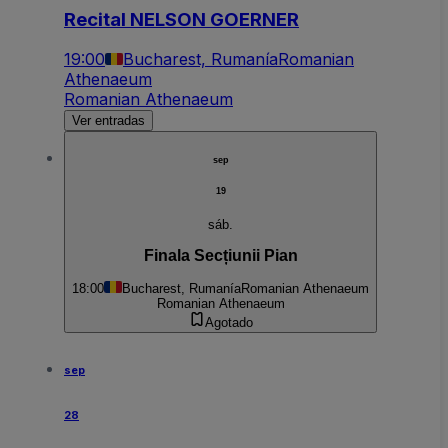
Recital NELSON GOERNER
19:00
Bucharest, Rumanía
Romanian
Athenaeum
Romanian Athenaeum
Ver entradas
sep
19
sáb.
Finala Secțiunii Pian
18:00
Bucharest, Rumanía
Romanian Athenaeum
Romanian Athenaeum
Agotado
sep
28