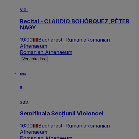
vie.
Recital - CLAUDIO BOHÓRQUEZ, PÉTER
NAGY
19:00
Bucharest, Rumanía
Romanian
Athenaeum
Romanian Athenaeum
Ver entradas
sep
5
sáb.
Semifinala Secțiunii Violoncel
16:00
Bucharest, Rumanía
Romanian
Athenaeum
Romanian Athenaeum