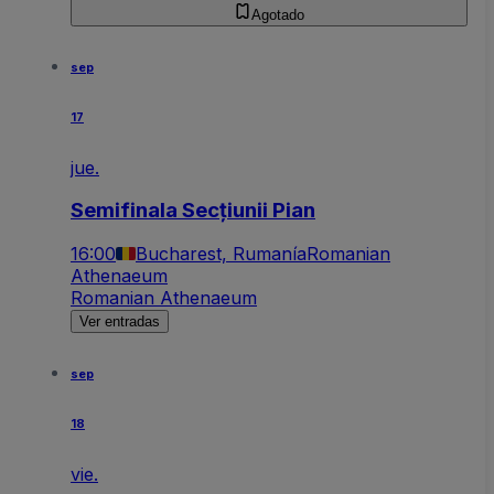
Agotado
sep
17
jue.
Semifinala Secțiunii Pian
16:00
Bucharest, Rumanía
Romanian
Athenaeum
Romanian Athenaeum
Ver entradas
sep
18
vie.