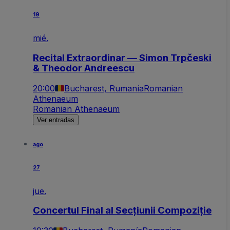
19
mié.
Recital Extraordinar — Simon Trpčeski
& Theodor Andreescu
20:00
Bucharest, Rumanía
Romanian
Athenaeum
Romanian Athenaeum
Ver entradas
ago
27
jue.
Concertul Final al Secțiunii Compoziție