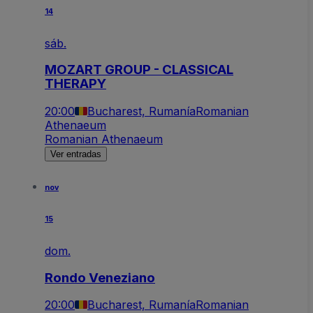
14
sáb.
MOZART GROUP - CLASSICAL
THERAPY
20:00
Bucharest, Rumanía
Romanian
Athenaeum
Romanian Athenaeum
Ver entradas
nov
15
dom.
Rondo Veneziano
20:00
Bucharest, Rumanía
Romanian