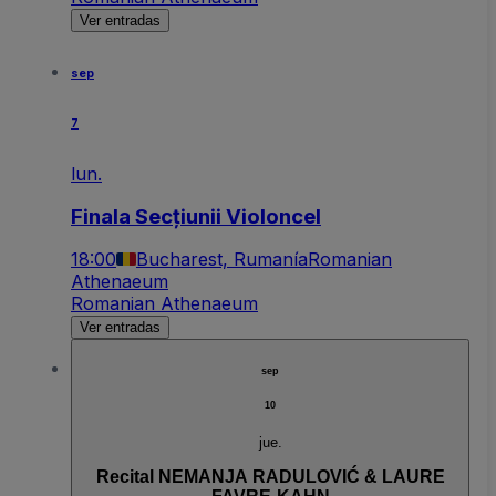
Ver entradas
sep
7
lun.
Finala Secțiunii Violoncel
18:00
Bucharest, Rumanía
Romanian
Athenaeum
Romanian Athenaeum
Ver entradas
sep
10
jue.
Recital NEMANJA RADULOVIĆ & LAURE