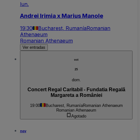
lun.
Andrei Irimia x Marius Manole
19:30
Bucharest, Rumanía
Romanian
Athenaeum
Romanian Athenaeum
Ver entradas
oct
25
dom.
Concert Regal Caritabil - Fundatia Regală
Margareta a României
19:00
Bucharest, Rumanía
Romanian Athenaeum
Romanian Athenaeum
Agotado
nov