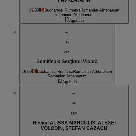
FAVRE-KAHN
19:00
Bucharest, Rumanía
Romanian Athenaeum
Romanian Athenaeum
Agotado
sep
11
vie.
Semifinala Secțiunii Vioară
16:00
Bucharest, Rumanía
Romanian Athenaeum
Romanian Athenaeum
Agotado
sep
12
sáb.
Recital ALISSA MARGULIS, ALEXEI
VOLODIN, ȘTEFAN CAZACU