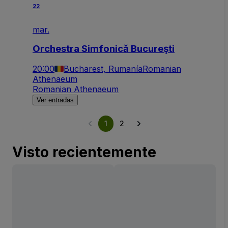
22
mar.
Orchestra Simfonică Bucureşti
20:00
Bucharest, Rumanía
Romanian
Athenaeum
Romanian Athenaeum
Ver entradas
1
2
Visto recientemente