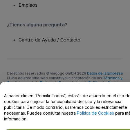
Empleos
¿Tienes alguna pregunta?
Centro de Ayuda / Contacto
Derechos reservados © viagogo GmbH 2026
Datos de la Empresa
El uso de este sitio web constituye la aceptación de los
Términos y
Condiciones
, de la
Política de Privacidad
, de la
Política de Cookies
y de la
Política de Privacidad para Móviles
Do Not Share My Personal Information/Your Privacy Choices
Al hacer clic en “Permitir Todas”, estarás de acuerdo en el uso d
cookies para mejorar la funcionalidad del sitio y la relevancia
publicitaria. De modo contrario, usaremos cookies estrictamente
necesarias. Puedes consultar nuestra
Política de Cookies
para m
información.