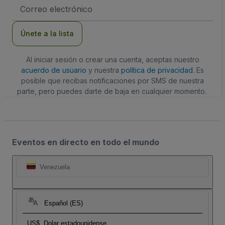
Dirección
de
correo
electrónico
Únete a la lista
Al iniciar sesión o crear una cuenta, aceptas nuestro
acuerdo de usuario
y nuestra
política de privacidad
. Es
posible que recibas notificaciones por SMS de nuestra
parte, pero puedes darte de baja en cualquier momento.
Eventos en directo en todo el mundo
Venezuela
Español (ES)
US$
Dolar estadounidense