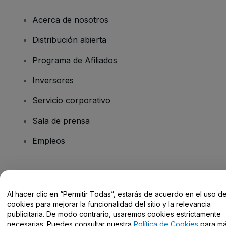
Acerca de nosotros
Distribución abierta
Programa de Afiliados
Inversores
Servicio corporativo
Sala de prensa
Empleos
¿Tienes alguna pregunta?
Al hacer clic en “Permitir Todas”, estarás de acuerdo en el uso d
Centro de Ayuda / Contacto
cookies para mejorar la funcionalidad del sitio y la relevancia
publicitaria. De modo contrario, usaremos cookies estrictamente
necesarias. Puedes consultar nuestra
Política de Cookies
para m