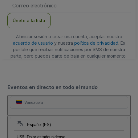
Dirección
de
correo
electrónico
Únete a la lista
Al iniciar sesión o crear una cuenta, aceptas nuestro
acuerdo de usuario
y nuestra
política de privacidad
. Es
posible que recibas notificaciones por SMS de nuestra
parte, pero puedes darte de baja en cualquier momento.
Eventos en directo en todo el mundo
Venezuela
Español (ES)
US$
Dolar estadounidense