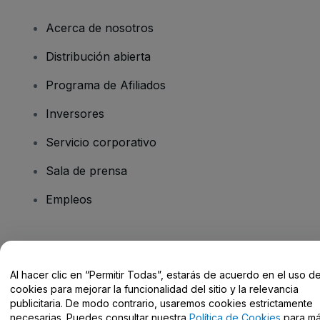
Acerca de nosotros
Distribución abierta
Programa de Afiliados
Inversores
Servicio corporativo
Sala de prensa
Empleos
¿Tienes alguna pregunta?
Al hacer clic en “Permitir Todas”, estarás de acuerdo en el uso d
Centro de Ayuda / Contacto
cookies para mejorar la funcionalidad del sitio y la relevancia
publicitaria. De modo contrario, usaremos cookies estrictamente
necesarias. Puedes consultar nuestra
Política de Cookies
para m