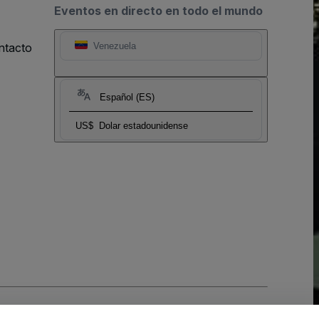
Eventos en directo en todo el mundo
ntacto
Venezuela
Español (ES)
US$
Dolar estadounidense