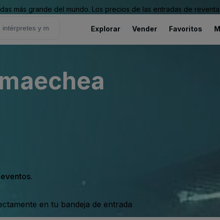
as más grande del mundo. Los precios de las entradas de reventa 
Explorar
Vender
Favoritos
M
rmaechea
s eventos.
rectamente en tu bandeja de entrada