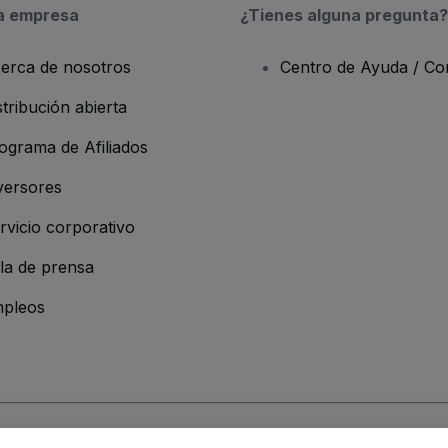
a empresa
¿Tienes alguna pregunta?
erca de nosotros
Centro de Ayuda / Co
stribución abierta
ograma de Afiliados
versores
rvicio corporativo
la de prensa
pleos