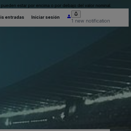
pueden estar por encima o por debajo del valor nominal.
is entradas
Iniciar sesión
1 new notification