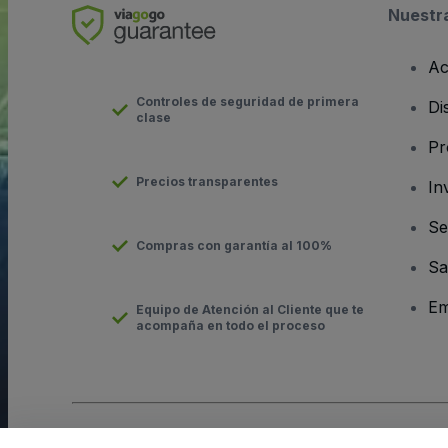
Nuestr
Ac
Controles de seguridad de primera
Di
clase
Pr
Precios transparentes
In
Se
Compras con garantía al 100%
Sa
Em
Equipo de Atención al Cliente que te
acompaña en todo el proceso