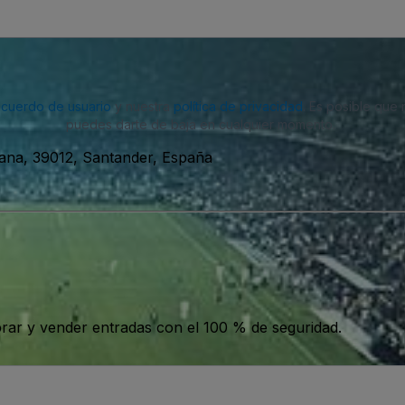
acuerdo de usuario
y nuestra
política de privacidad
. Es posible que
puedes darte de baja en cualquier momento.
zana, 39012, Santander, España
ar y vender entradas con el 100 % de seguridad.