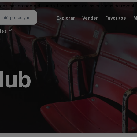
as más grande del mundo. Los precios de las entradas de reventa 
Explorar
Vender
Favoritos
M
des
lub