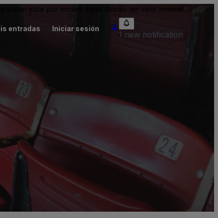
pueden estar por encima o por debajo del valor nominal.
is entradas
Iniciar sesión
1 new notification