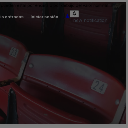
pueden estar por encima o por debajo del valor nominal.
is entradas
Iniciar sesión
1 new notification