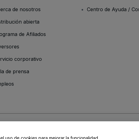
erca de nosotros
Centro de Ayuda / Co
stribución abierta
ograma de Afiliados
versores
rvicio corporativo
la de prensa
pleos
resa
os y Condiciones
, de la
Política de Privacidad
, de la
Política de Cookies
y de
 el uso de cookies para mejorar la funcionalidad