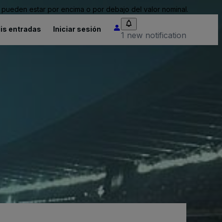
pueden estar por encima o por debajo del valor nominal.
is entradas
Iniciar sesión
1 new notification