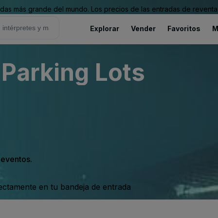
as más grande del mundo. Los precios de las entradas de reventa 
Explorar
Vender
Favoritos
M
Parking Lots
s eventos.
rectamente en tu bandeja de entrada