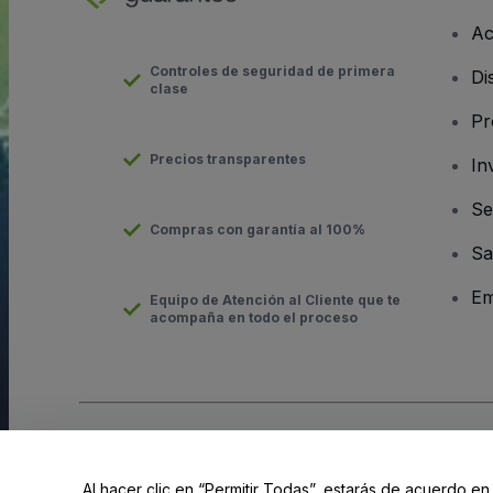
Ac
Controles de seguridad de primera
Di
clase
Pr
Precios transparentes
In
Se
Compras con garantía al 100%
Sa
Em
Equipo de Atención al Cliente que te
acompaña en todo el proceso
Derechos reservados © viagogo GmbH 2026
Datos de la Emp
El uso de este sitio web constituye la aceptación de los
Términ
Al hacer clic en “Permitir Todas”, estarás de acuerdo en