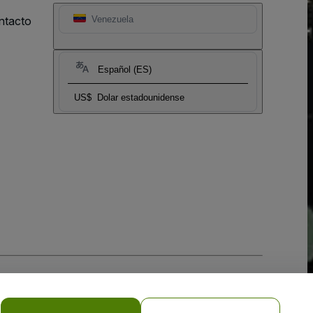
ntacto
Venezuela
Español (ES)
US$
Dolar estadounidense
 la
Política de Privacidad para Móviles