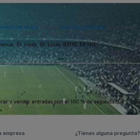
acuerdo de usuario
y nuestra
política de privacidad
. Es posible que
puedes darte de baja en cualquier momento.
enue, St. Louis, St. Louis, 63110, EE.UU.
ar y vender entradas con el 100 % de seguridad.
a empresa
¿Tienes alguna pregunta?