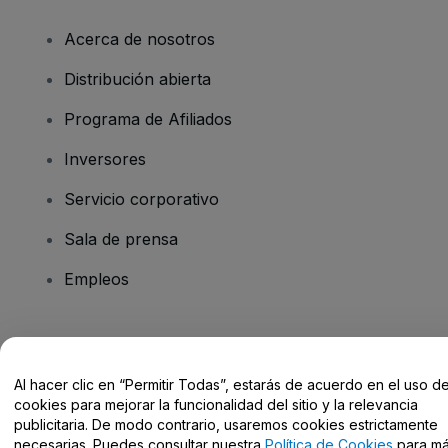
Acerca de nosotros
Distribución abierta
Programa de Afiliados
Inversores
Servicio corporativo
Sala de prensa
Empleos
¿Tienes alguna pregunta?
Al hacer clic en “Permitir Todas”, estarás de acuerdo en el uso d
Centro de Ayuda / Contacto
cookies para mejorar la funcionalidad del sitio y la relevancia
publicitaria. De modo contrario, usaremos cookies estrictamente
necesarias. Puedes consultar nuestra
Política de Cookies
para m