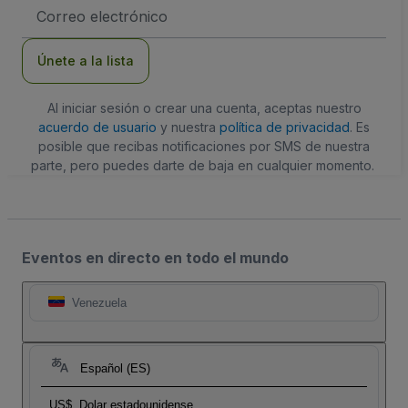
Dirección
de
correo
electrónico
Únete a la lista
Al iniciar sesión o crear una cuenta, aceptas nuestro
acuerdo de usuario
y nuestra
política de privacidad
. Es
posible que recibas notificaciones por SMS de nuestra
parte, pero puedes darte de baja en cualquier momento.
Eventos en directo en todo el mundo
Venezuela
Español (ES)
US$
Dolar estadounidense