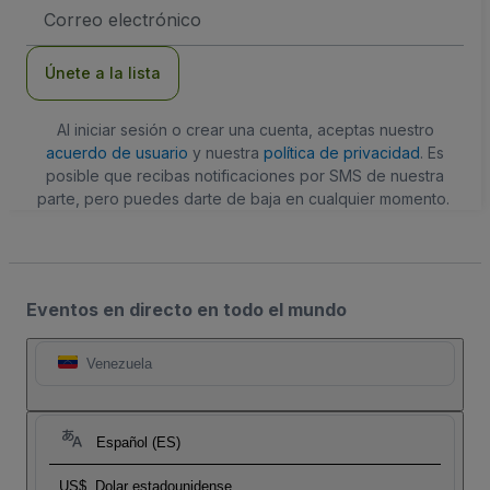
Dirección
de
correo
electrónico
Únete a la lista
Al iniciar sesión o crear una cuenta, aceptas nuestro
acuerdo de usuario
y nuestra
política de privacidad
. Es
posible que recibas notificaciones por SMS de nuestra
parte, pero puedes darte de baja en cualquier momento.
Eventos en directo en todo el mundo
Venezuela
Español (ES)
US$
Dolar estadounidense