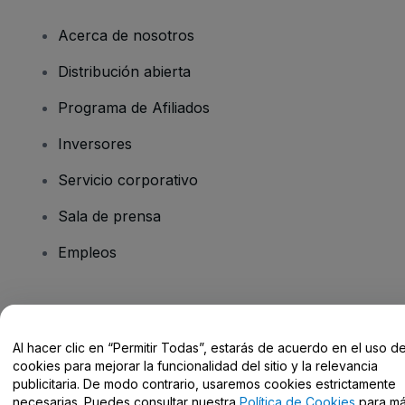
Acerca de nosotros
Distribución abierta
Programa de Afiliados
Inversores
Servicio corporativo
Sala de prensa
Empleos
¿Tienes alguna pregunta?
Al hacer clic en “Permitir Todas”, estarás de acuerdo en el uso d
Centro de Ayuda / Contacto
cookies para mejorar la funcionalidad del sitio y la relevancia
publicitaria. De modo contrario, usaremos cookies estrictamente
necesarias. Puedes consultar nuestra
Política de Cookies
para m