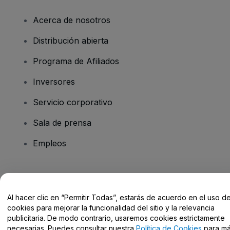
Acerca de nosotros
Distribución abierta
Programa de Afiliados
Inversores
Servicio corporativo
Sala de prensa
Empleos
¿Tienes alguna pregunta?
Al hacer clic en “Permitir Todas”, estarás de acuerdo en el uso d
Centro de Ayuda / Contacto
cookies para mejorar la funcionalidad del sitio y la relevancia
publicitaria. De modo contrario, usaremos cookies estrictamente
necesarias. Puedes consultar nuestra
Política de Cookies
para m