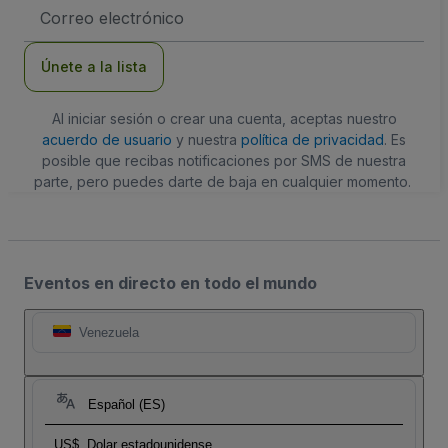
Dirección
de
correo
electrónico
Únete a la lista
Al iniciar sesión o crear una cuenta, aceptas nuestro
acuerdo de usuario
y nuestra
política de privacidad
. Es
posible que recibas notificaciones por SMS de nuestra
parte, pero puedes darte de baja en cualquier momento.
Eventos en directo en todo el mundo
Venezuela
Español (ES)
US$
Dolar estadounidense