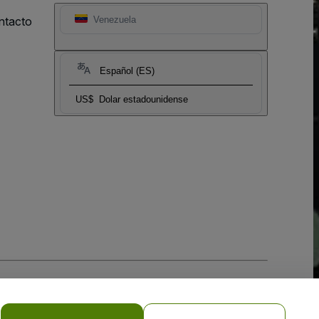
ntacto
Venezuela
Español (ES)
US$
Dolar estadounidense
 la
Política de Privacidad para Móviles