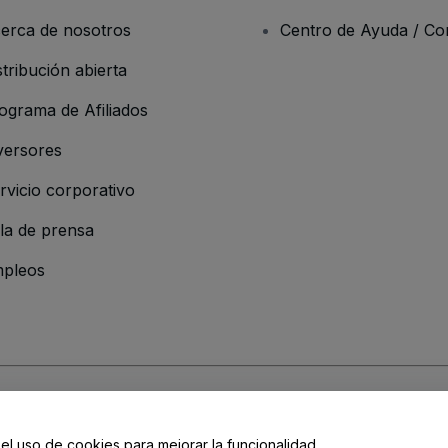
erca de nosotros
Centro de Ayuda / Co
stribución abierta
ograma de Afiliados
versores
rvicio corporativo
la de prensa
pleos
resa
os y Condiciones
, de la
Política de Privacidad
, de la
Política de Cookies
y de
 el uso de cookies para mejorar la funcionalidad