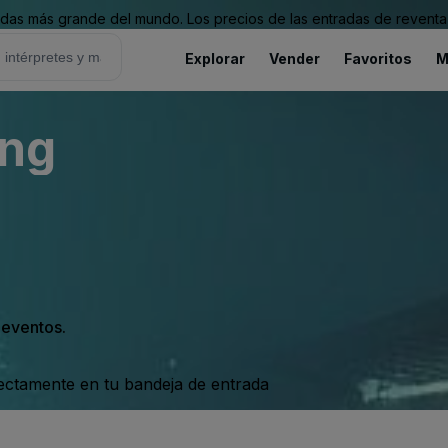
as más grande del mundo. Los precios de las entradas de reventa 
Explorar
Vender
Favoritos
M
ung
s eventos.
rectamente en tu bandeja de entrada