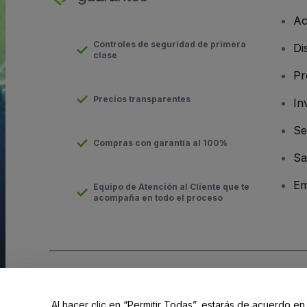
Ac
Controles de seguridad de primera
Di
clase
Pr
Precios transparentes
In
Se
Compras con garantía al 100%
Sa
Em
Equipo de Atención al Cliente que te
acompaña en todo el proceso
Derechos reservados © viagogo GmbH 2026
Datos de la Emp
El uso de este sitio web constituye la aceptación de los
Términ
Al hacer clic en “Permitir Todas”, estarás de acuerdo en