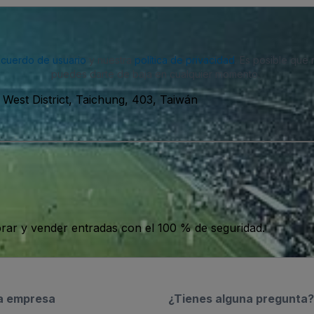
acuerdo de usuario
y nuestra
política de privacidad
. Es posible que
puedes darte de baja en cualquier momento.
, West District, Taichung, 403, Taiwán
ar y vender entradas con el 100 % de seguridad.
a empresa
¿Tienes alguna pregunta?