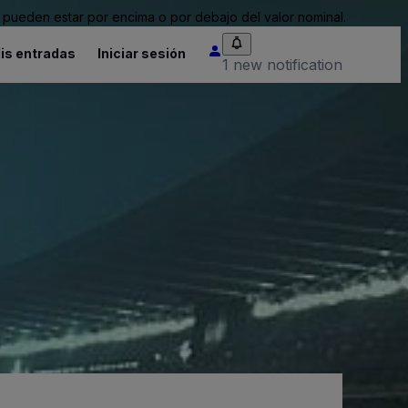
pueden estar por encima o por debajo del valor nominal.
is entradas
Iniciar sesión
1 new notification