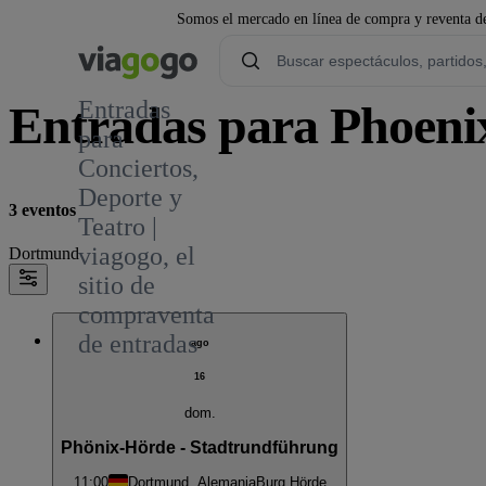
Somos el mercado en línea de compra y reventa de
Entradas
Entradas para Phoeni
para
Conciertos,
Deporte y
3 eventos
Teatro |
viagogo, el
Dortmund
sitio de
compraventa
de entradas
ago
16
dom.
Phönix-Hörde - Stadtrundführung
11:00
Dortmund, Alemania
Burg Hörde