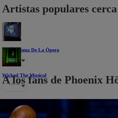
Artistas populares cerca 
El Fantasma De La Ópera
21,8 mil
Wicked The Musical
A los fans de Phoenix H
41,3 mil