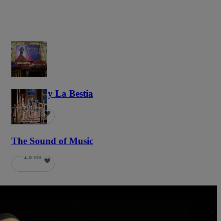
La Bella y La Bestia
5,9 mil
The Sound of Music
1,8 mil