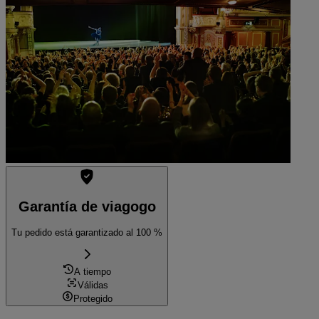
11:00
Dortmund, Alemania
Burg Hörde
Burg Hörde
Ver entradas
Garantía de viagogo
Tu pedido está garantizado al 100 %
A tiempo
Válidas
Protegido