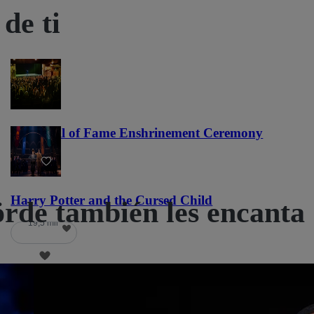
de ti
NFL Hall of Fame Enshrinement Ceremony
22
Harry Potter and the Cursed Child
örde también les encanta
19,5 mil