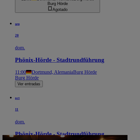
Burg Hörde
Agotado
sep
20
dom.
Phönix-Hörde - Stadtrundführung
11:00
Dortmund, Alemania
Burg Hörde
Burg Hörde
Ver entradas
oct
11
dom.
Phönix-Hörde - Stadtrundführung