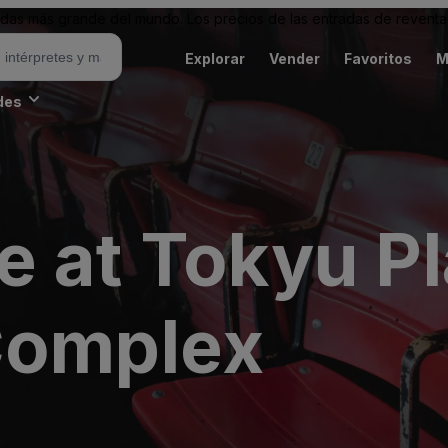
as más grande del mundo. Los precios de las entradas de reventa 
Explorar
Vender
Favoritos
M
des
e at Tokyu P
Complex