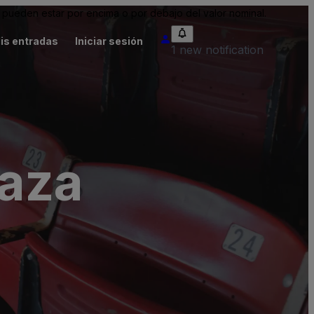
pueden estar por encima o por debajo del valor nominal.
is entradas
Iniciar sesión
1 new notification
laza