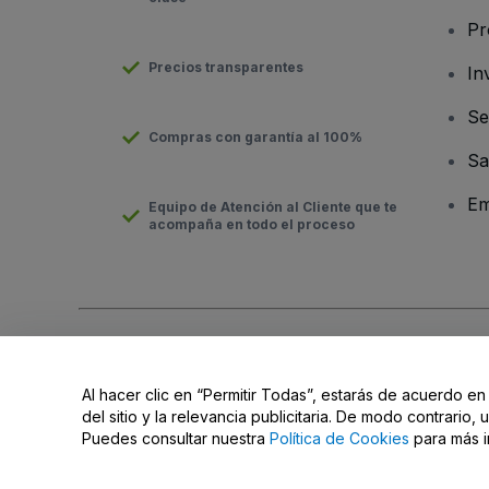
Pr
Precios transparentes
In
Se
Compras con garantía al 100%
Sa
Em
Equipo de Atención al Cliente que te
acompaña en todo el proceso
Derechos reservados © viagogo GmbH 2026
Datos de la Emp
El uso de este sitio web constituye la aceptación de los
Términ
Al hacer clic en “Permitir Todas”, estarás de acuerdo en
No compartir mi información personal ni tus opciones de priva
del sitio y la relevancia publicitaria. De modo contrario
Puedes consultar nuestra
Política de Cookies
para más i