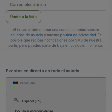
Dirección
de
correo
electrónico
Únete a la lista
Al iniciar sesión o crear una cuenta, aceptas nuestro
acuerdo de usuario
y nuestra
política de privacidad
. Es
posible que recibas notificaciones por SMS de nuestra
parte, pero puedes darte de baja en cualquier momento.
Eventos en directo en todo el mundo
Venezuela
Español (ES)
US$
Dolar estadounidense