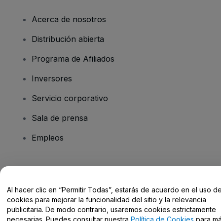
Acerca de nosotros
Distribución abierta
Programa de Afiliados
Inversores
Servicio corporativo
Sala de prensa
Empleos
¿Tienes alguna pregunta?
Al hacer clic en “Permitir Todas”, estarás de acuerdo en el uso d
Centro de Ayuda / Contacto
cookies para mejorar la funcionalidad del sitio y la relevancia
publicitaria. De modo contrario, usaremos cookies estrictamente
necesarias. Puedes consultar nuestra
Política de Cookies
para m