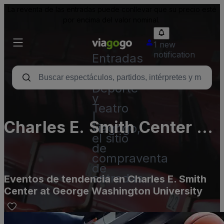
La reventa de las entradas puede conllevar que su precio esté
por encima del valor nominal.
1 new
notification
Entradas
para
Conciertos,
Deporte
y
Teatro
|
Charles E. Smith Center at
viagogo,
el sitio
George Washington
de
compraventa
University
de
entradas
Eventos de tendencia en Charles E. Smith
Center at George Washington University