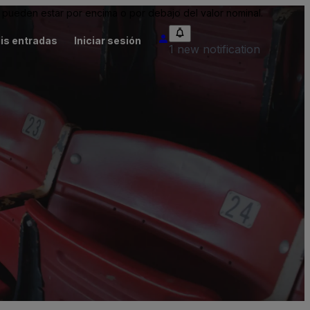
pueden estar por encima o por debajo del valor nominal.
is entradas
Iniciar sesión
1 new notification