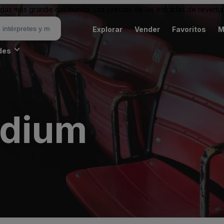
as más grande del mundo. Los precios de las entradas de reventa 
Explorar
Vender
Favoritos
M
des
adium