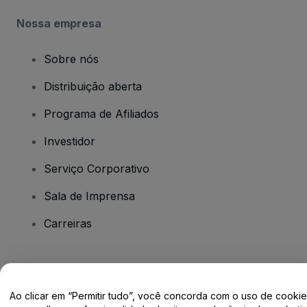
Nossa empresa
Sobre nós
Distribuição aberta
Programa de Afiliados
Investidor
Serviço Corporativo
Sala de Imprensa
Carreiras
Tem dúvidas?
Ao clicar em “Permitir tudo”, você concorda com o uso de cooki
Centro de Ajuda / Fale Conosco