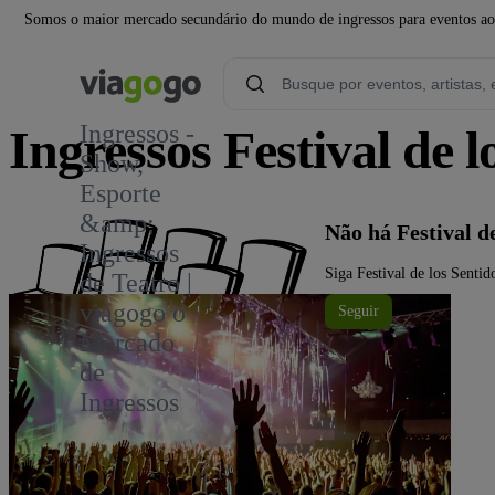
Somos o maior mercado secundário do mundo de ingressos para eventos ao v
Ingressos -
Ingressos Festival de l
Show,
Esporte
&amp;
Não há Festival d
Ingressos
Siga Festival de los Sentid
de Teatro |
viagogo o
Seguir
Mercado
de
Ingressos