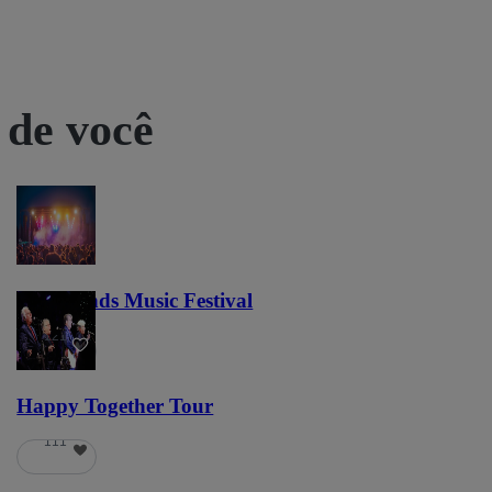
 de você
Lost Lands Music Festival
121
Happy Together Tour
111