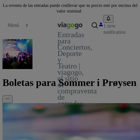
La reventa de las entradas puede conllevar que su precio esté por encima del
valor nominal.
Menú
1 new
notification
Entradas
para
Conciertos,
Deporte
y
Teatro |
viagogo,
el sitio
Boletas para Sommer i Prøysen
de
compraventa
de
entradas